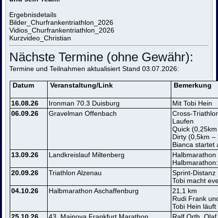
Ergebnisdetails
Bilder_Churfrankentriathlon_2026
Vidios_Churfrankentriathlon_2026
Kurzvideo_Christian
Nächste Termine (ohne Gewähr):
Termine und Teilnahmen aktualisiert Stand 03.07.2026:
Datum
Veranstaltung/Link
Bemerkung
16.08.26
Ironman 70.3 Duisburg
Mit Tobi Hein
06.09.26
Gravelman Offenbach
Cross-Triathl
Laufen
Quick (0,25km
Dirty (0,5km 
Bianca startet 
13.09.26
Landkreislauf Miltenberg
Halbmarathon /
Halbmarathon:
20.09.26
Triathlon Alzenau
Sprint-Distanz
Tobi macht eve
04.10.26
Halbmarathon Aschaffenburg
21,1 km
Rudi Frank un
Tobi Hein läuft
25.10.26
43.
Mainova Frankfurt Marathon
Ralf Orth, Ola