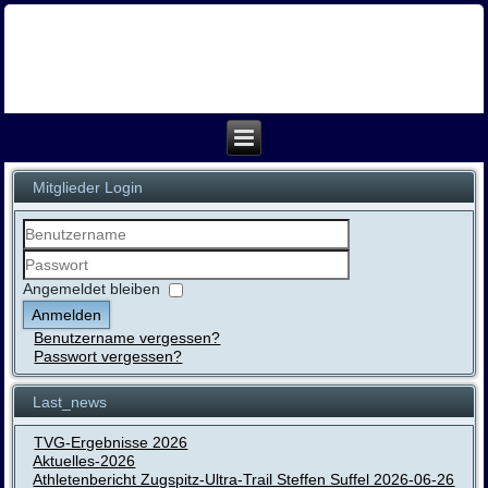
Mitglieder Login
Benutzername
Passwort
Angemeldet bleiben
Anmelden
Benutzername vergessen?
Passwort vergessen?
Last_news
TVG-Ergebnisse 2026
Aktuelles-2026
Athletenbericht Zugspitz-Ultra-Trail Steffen Suffel 2026-06-26