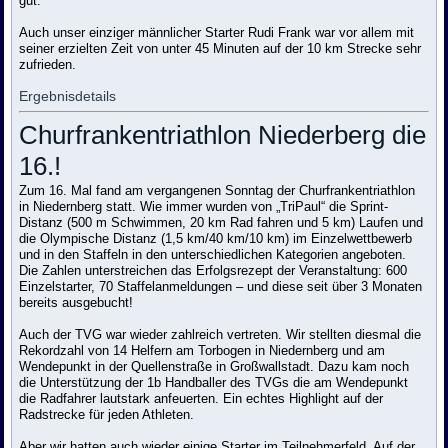
gut.
Auch unser einziger männlicher Starter Rudi Frank war vor allem mit
seiner erzielten Zeit von unter 45 Minuten auf der 10 km Strecke sehr
zufrieden.
Ergebnisdetails
Churfrankentriathlon Niederberg die
16.!
Zum 16. Mal fand am vergangenen Sonntag der Churfrankentriathlon
in Niedernberg statt. Wie immer wurden von „TriPaul“ die Sprint-
Distanz (500 m Schwimmen, 20 km Rad fahren und 5 km) Laufen und
die Olympische Distanz (1,5 km/40 km/10 km) im Einzelwettbewerb
und in den Staffeln in den unterschiedlichen Kategorien angeboten.
Die Zahlen unterstreichen das Erfolgsrezept der Veranstaltung: 600
Einzelstarter, 70 Staffelanmeldungen – und diese seit über 3 Monaten
bereits ausgebucht!
Auch der TVG war wieder zahlreich vertreten. Wir stellten diesmal die
Rekordzahl von 14 Helfern am Torbogen in Niedernberg und am
Wendepunkt in der Quellenstraße in Großwallstadt. Dazu kam noch
die Unterstützung der 1b Handballer des TVGs die am Wendepunkt
die Radfahrer lautstark anfeuerten. Ein echtes Highlight auf der
Radstrecke für jeden Athleten.
Aber wir hatten auch wieder einige Starter im Teilnehmerfeld. Auf der