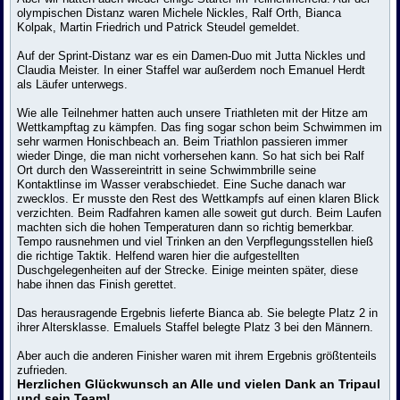
olympischen Distanz waren Michele Nickles, Ralf Orth, Bianca
Kolpak, Martin Friedrich und Patrick Steudel gemeldet.
Auf der Sprint-Distanz war es ein Damen-Duo mit Jutta Nickles und
Claudia Meister. In einer Staffel war außerdem noch Emanuel Herdt
als Läufer unterwegs.
Wie alle Teilnehmer hatten auch unsere Triathleten mit der Hitze am
Wettkampftag zu kämpfen. Das fing sogar schon beim Schwimmen im
sehr warmen Honischbeach an. Beim Triathlon passieren immer
wieder Dinge, die man nicht vorhersehen kann. So hat sich bei Ralf
Ort durch den Wassereintritt in seine Schwimmbrille seine
Kontaktlinse im Wasser verabschiedet. Eine Suche danach war
zwecklos. Er musste den Rest des Wettkampfs auf einen klaren Blick
verzichten. Beim Radfahren kamen alle soweit gut durch. Beim Laufen
machten sich die hohen Temperaturen dann so richtig bemerkbar.
Tempo rausnehmen und viel Trinken an den Verpflegungsstellen hieß
die richtige Taktik. Helfend waren hier die aufgestellten
Duschgelegenheiten auf der Strecke. Einige meinten später, diese
habe ihnen das Finish gerettet.
Das herausragende Ergebnis lieferte Bianca ab. Sie belegte Platz 2 in
ihrer Altersklasse. Emaluels Staffel belegte Platz 3 bei den Männern.
Aber auch die anderen Finisher waren mit ihrem Ergebnis größtenteils
zufrieden.
Herzlichen Glückwunsch an Alle und vielen Dank an Tripaul
und sein Team!