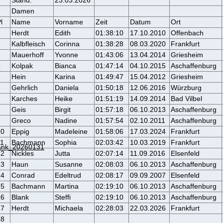
Stand:
23.03.2026
Damen
l
Name
Vorname
Zeit
Datum
Ort
1
Herdt
Edith
01:38:10
17.10.2010
Offenbach
2
Kalbfleisch
Corinna
01:38:28
08.03.2020
Frankfurt
3
Mauerhoff
Yvonne
01:43:06
13.04.2014
Griesheim
4
Kolpak
Bianca
01:47:14
04.10.2015
Aschaffenburg
5
Hein
Karina
01:49:47
15.04.2012
Griesheim
6
Gehrlich
Daniela
01:50:18
12.06.2016
Würzburg
7
Karches
Heike
01:51:19
14.09.2014
Bad Vilbel
8
Geis
Birgit
01:57:18
06.10.2013
Aschaffenburg
9
Greco
Nadine
01:57:54
02.10.2011
Aschaffenburg
10
Eppig
Madeleine
01:58:06
17.03.2024
Frankfurt
11
Bachmann
Sophia
02:03:42
10.03.2019
Frankfurt
ank_20260131
12
Nickles
Jutta
02:07:14
11.09.2016
Elsenfeld
13
Haun
Susanne
02:08:03
06.10.2013
Aschaffenburg
14
Conrad
Edeltrud
02:08:17
09.09.2007
Elsenfeld
15
Bachmann
Martina
02:19:10
06.10.2013
Aschaffenburg
16
Blank
Steffi
02:19:10
06.10.2013
Aschaffenburg
17
Herdt
Michaela
02:28:03
22.03.2026
Frankfurt
18