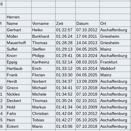
19
Herren
l
Name
Vorname
Zeit
Datum
Ort
1
Gerhart
Heiko
01:22:57
07.10.2012
Aschaffenburg
2
Müller
Burkhard
01:26:24
17.04.2011
Griesheim
3
Mauerhoff
Thomas
01:28:28
14.04.2013
Griesheim
4
Suffel
Steffen
01:29:13
04.05.2025
Mainz
5
Knorr
Philipp
01:29:41
06.10.2024
Aschaffenburg
6
Eppig
Karlheinz
01:32:14
08.03.2015
Frankfurt
7
Hartlaub
Erich
01:33:12
05.10.2014
Walldorf
8
Frank
Florian
01:33:30
04.05.2025
Mainz
9
Herdt
Norbert
01:34:37
13.09.2009
Aschaffenburg
10
Greco
Michael
01:34:41
07.10.2018
Aschaffenburg
11
Nickles
Michele
01:34:52
07.10.2018
Aschaffenburg
12
Deckert
Thomas
01:35:24
02.10.2011
Aschaffenburg
13
Hold
Markus
01:41:34
04.10.2009
Aschaffenburg
14
Fahs
Christian
01:42:04
07.10.2012
Aschaffenburg
15
Hein
Tobias
01:42:27
05.10.2025
Aschaffenburg
16
Eckert
Mario
01:43:06
07.10.2018
Aschaffenburg