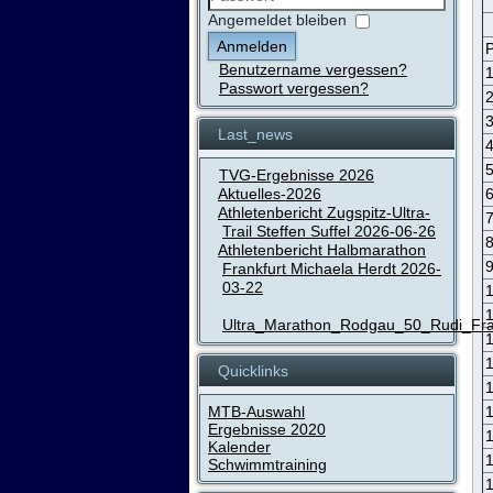
Passwort
Angemeldet bleiben
Anmelden
P
Benutzername vergessen?
Passwort vergessen?
Last_news
TVG-Ergebnisse 2026
Aktuelles-2026
Athletenbericht Zugspitz-Ultra-
Trail Steffen Suffel 2026-06-26
Athletenbericht Halbmarathon
Frankfurt Michaela Herdt 2026-
03-22
Ultra_Marathon_Rodgau_50_Rudi_Fr
Quicklinks
MTB-Auswahl
Ergebnisse 2020
Kalender
Schwimmtraining