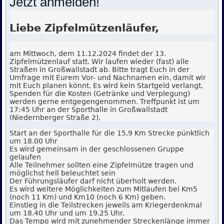
Jetzt anmelden!
Liebe Zipfelmützenläufer,
am Mittwoch, dem 11.12.2024 findet der 13.
Zipfelmützenlauf statt. Wir laufen wieder (fast) alle
Straßen in Großwallstadt ab. Bitte tragt Euch in der
Umfrage mit Eurem Vor- und Nachnamen ein, damit wir
mit Euch planen könnt. Es wird kein Startgeld verlangt,
Spenden für die Kosten (Getränke und Verplegung)
werden gerne entgegengenommen. Treffpunkt ist um
17:45 Uhr an der Sporthalle in Großwallstadt
(Niedernberger Straße 2).
Start an der Sporthalle für die 15,9 Km Strecke pünktlich
um 18.00 Uhr
Es wird gemeinsam in der geschlossenen Gruppe
gelaufen
Alle Teilnehmer sollten eine Zipfelmütze tragen und
möglichst hell beleuchtet sein
Der Führungsläufer darf nicht überholt werden.
Es wird weitere Möglichkeiten zum Mitlaufen bei Km5
(noch 11 Km) und Km10 (noch 6 Km) geben.
Einstieg in die Teilstrecken jeweils am Kriegerdenkmal
um 18.40 Uhr und um 19.25 Uhr.
Das Tempo wird mit zunehmender Streckenlänge immer