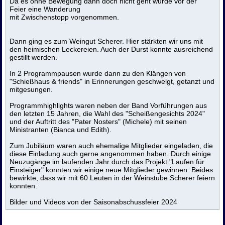
Da es ohne Bewegung dann doch nicht geht wurde vor der
Feier eine Wanderung
mit Zwischenstopp vorgenommen.
Dann ging es zum Weingut Scherer. Hier stärkten wir uns mit
den heimischen Leckereien. Auch der Durst konnte ausreichend
gestillt werden.
In 2 Programmpausen wurde dann zu den Klängen von
"Schießhaus & friends" in Erinnerungen geschwelgt, getanzt und
mitgesungen.
Programmhighlights waren neben der Band Vorführungen aus
den letzten 15 Jahren, die Wahl des "Scheißengesichts 2024"
und der Auftritt des "Pater Nosters" (Michele) mit seinen
Ministranten (Bianca und Edith).
Zum Jubiläum waren auch ehemalige Mitglieder eingeladen, die
diese Einladung auch gerne angenommen haben. Durch einige
Neuzugänge im laufenden Jahr durch das Projekt "Laufen für
Einsteiger" konnten wir einige neue Mitglieder gewinnen. Beides
bewirkte, dass wir mit 60 Leuten in der Weinstube Scherer feiern
konnten.
Bilder und Videos von der Saisonabschussfeier 2024