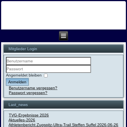
Mitglieder Login
Benutzername
Passwort
Angemeldet bleiben
Anmelden
Benutzername vergessen?
Passwort vergessen?
Last_news
TVG-Ergebnisse 2026
Aktuelles-2026
Athletenbericht Zugspitz-Ultra-Trail Steffen Suffel 2026-06-26