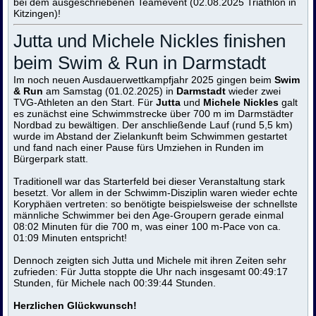
bei dem ausgeschriebenen Teamevent (02.08.2025 Triathlon in
Kitzingen)!
Jutta und Michele Nickles finishen
beim Swim & Run in Darmstadt
Im noch neuen Ausdauerwettkampfjahr 2025 gingen beim
Swim
& Run
am Samstag (01.02.2025) in
Darmstadt
wieder zwei
TVG-Athleten an den Start. Für
Jutta
und
Michele Nickles
galt
es zunächst eine Schwimmstrecke über 700 m im Darmstädter
Nordbad zu bewältigen. Der anschließende Lauf (rund 5,5 km)
wurde im Abstand der Zielankunft beim Schwimmen gestartet
und fand nach einer Pause fürs Umziehen in Runden im
Bürgerpark statt.
Traditionell war das Starterfeld bei dieser Veranstaltung stark
besetzt. Vor allem in der Schwimm-Disziplin waren wieder echte
Koryphäen vertreten: so benötigte beispielsweise der schnellste
männliche Schwimmer bei den Age-Groupern gerade einmal
08:02 Minuten für die 700 m, was einer 100 m-Pace von ca.
01:09 Minuten entspricht!
Dennoch zeigten sich Jutta und Michele mit ihren Zeiten sehr
zufrieden: Für Jutta stoppte die Uhr nach insgesamt 00:49:17
Stunden, für Michele nach 00:39:44 Stunden.
Herzlichen Glückwunsch!