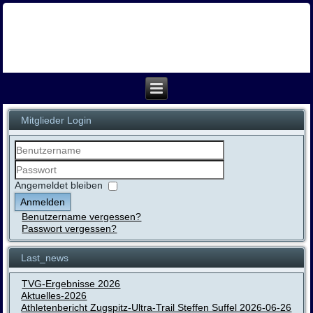
Mitglieder Login
Benutzername
Passwort
Angemeldet bleiben
Anmelden
Benutzername vergessen?
Passwort vergessen?
Last_news
TVG-Ergebnisse 2026
Aktuelles-2026
Athletenbericht Zugspitz-Ultra-Trail Steffen Suffel 2026-06-26