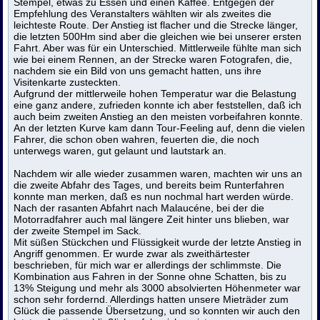
Stempel, etwas zu Essen und einen Kaffee. Entgegen der
Empfehlung des Veranstalters wählten wir als zweites die
leichteste Route. Der Anstieg ist flacher und die Strecke länger,
die letzten 500Hm sind aber die gleichen wie bei unserer ersten
Fahrt. Aber was für ein Unterschied. Mittlerweile fühlte man sich
wie bei einem Rennen, an der Strecke waren Fotografen, die,
nachdem sie ein Bild von uns gemacht hatten, uns ihre
Visitenkarte zusteckten.
Aufgrund der mittlerweile hohen Temperatur war die Belastung
eine ganz andere, zufrieden konnte ich aber feststellen, daß ich
auch beim zweiten Anstieg an den meisten vorbeifahren konnte.
An der letzten Kurve kam dann Tour-Feeling auf, denn die vielen
Fahrer, die schon oben wahren, feuerten die, die noch
unterwegs waren, gut gelaunt und lautstark an.
Nachdem wir alle wieder zusammen waren, machten wir uns an
die zweite Abfahr des Tages, und bereits beim Runterfahren
konnte man merken, daß es nun nochmal hart werden würde.
Nach der rasanten Abfahrt nach Malaucéne, bei der die
Motorradfahrer auch mal längere Zeit hinter uns blieben, war
der zweite Stempel im Sack.
Mit süßen Stückchen und Flüssigkeit wurde der letzte Anstieg in
Angriff genommen. Er wurde zwar als zweithärtester
beschrieben, für mich war er allerdings der schlimmste. Die
Kombination aus Fahren in der Sonne ohne Schatten, bis zu
13% Steigung und mehr als 3000 absolvierten Höhenmeter war
schon sehr fordernd. Allerdings hatten unsere Mieträder zum
Glück die passende Übersetzung, und so konnten wir auch den