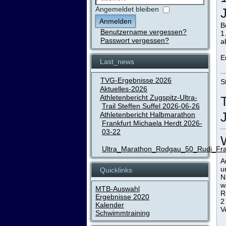
Passwort
Angemeldet bleiben
Anmelden
B
Benutzername vergessen?
1
Passwort vergessen?
a
E
Last_news
TVG-Ergebnisse 2026
S
Aktuelles-2026
Athletenbericht Zugspitz-Ultra-
Trail Steffen Suffel 2026-06-26
Athletenbericht Halbmarathon
Frankfurt Michaela Herdt 2026-
03-22
Ultra_Marathon_Rodgau_50_Rudi_Fr
A
u
Quicklinks
N
w
MTB-Auswahl
R
Ergebnisse 2020
2
Kalender
V
Schwimmtraining