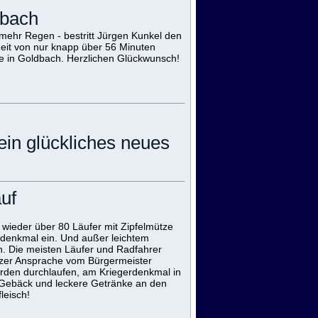
dbach
ehr Regen - bestritt Jürgen Kunkel den
Zeit von nur knapp über 56 Minuten
rie in Goldbach. Herzlichen Glückwunsch!
in glückliches neues
uf
h wieder über 80 Läufer mit Zipfelmütze
rdenkmal ein. Und außer leichtem
en. Die meisten Läufer und Radfahrer
rzer Ansprache vom Bürgermeister
urden durchlaufen, am Kriegerdenkmal in
h Gebäck und leckere Getränke an den
leisch!