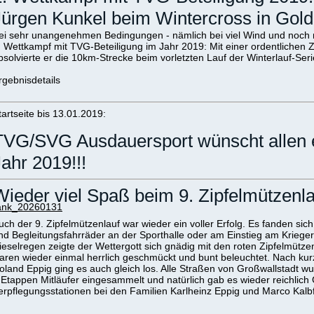
Jürgen Kunkel beim Wintercross in Gol
ei sehr unangenehmen Bedingungen - nämlich bei viel Wind und noch m
. Wettkampf mit TVG-Beteiligung im Jahr 2019: Mit einer ordentlichen 
bsolvierte er die 10km-Strecke beim vorletzten Lauf der Winterlauf-Se
rgebnisdetails
tartseite bis 13.01.2019:
TVG/SVG Ausdauersport wünscht allen e
Jahr 2019!!!
Wieder viel Spaß beim 9. Zipfelmützenla
ank_20260131
uch der 9. Zipfelmützenlauf war wieder ein voller Erfolg. Es fanden sic
nd Begleitungsfahrräder an der Sporthalle oder am Einstieg am Kriege
ieselregen zeigte der Wettergott sich gnädig mit den roten Zipfelmütz
aren wieder einmal herrlich geschmückt und bunt beleuchtet. Nach ku
oland Eppig ging es auch gleich los. Alle Straßen von Großwallstadt w
 Etappen Mitläufer eingesammelt und natürlich gab es wieder reichlic
erpflegungsstationen bei den Familien Karlheinz Eppig und Marco Kalbf