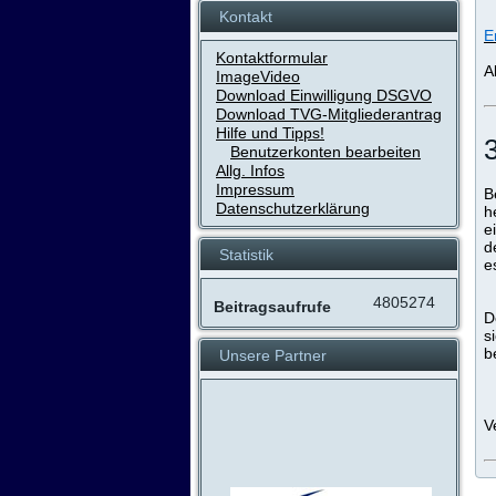
Kontakt
E
Kontaktformular
A
ImageVideo
Download Einwilligung DSGVO
Download TVG-Mitgliederantrag
Hilfe und Tipps!
Benutzerkonten bearbeiten
Allg. Infos
Impressum
B
Datenschutzerklärung
h
e
d
Statistik
e
4805274
Beitragsaufrufe
D
s
b
Unsere Partner
V