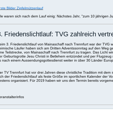
rste Bilder Zipfelmützenlauf
lle waren sich nach dem Lauf einig: Nächstes Jahr, "zum 10 jährigen J
3. Friedenslichtlauf: TVG zahlreich vertr
eim 3. Friedenslichtlauf von Mainaschaff nach Trennfurt war der TVG w
eimische Läufer haben sich am Dritten Adventssonntag auf den Weg gem
ine Teilstrecke, von Mainaschaff nach Trennfurt zu tragen. Das Licht wir
er Geburtsgrotte Jesu Christi in Betlehem entzündet und per Flugzeug
s nach einem Aussendungsgottesdienst weiter in über 30 Länder Europ
er TV Trennfurt hat vor drei Jahren diese christliche Tradition mit dem
ich der Friedenslichtlauf als feste Größe im sportlichen Kalender der Vo
estens organisiert. Für 2019 haben wir uns den Termin bereits vorgemer
eranstalterinfos