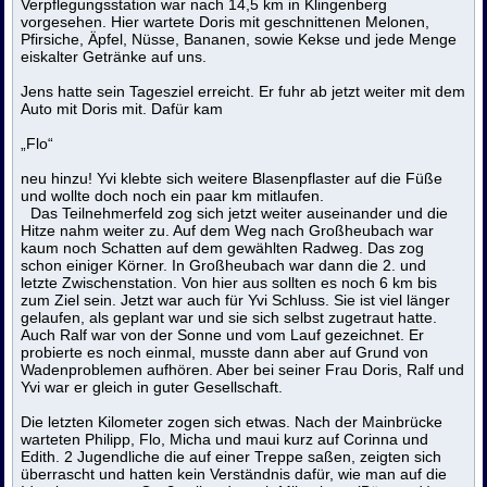
Verpflegungsstation war nach 14,5 km in Klingenberg
vorgesehen. Hier wartete Doris mit geschnittenen Melonen,
Pfirsiche, Äpfel, Nüsse, Bananen, sowie Kekse und jede Menge
eiskalter Getränke auf uns.
Jens hatte sein Tagesziel erreicht. Er fuhr ab jetzt weiter mit dem
Auto mit Doris mit. Dafür kam
„Flo“
neu hinzu! Yvi klebte sich weitere Blasenpflaster auf die Füße
und wollte doch noch ein paar km mitlaufen.
Das Teilnehmerfeld zog sich jetzt weiter auseinander und die
Hitze nahm weiter zu. Auf dem Weg nach Großheubach war
kaum noch Schatten auf dem gewählten Radweg. Das zog
schon einiger Körner. In Großheubach war dann die 2. und
letzte Zwischenstation. Von hier aus sollten es noch 6 km bis
zum Ziel sein. Jetzt war auch für Yvi Schluss. Sie ist viel länger
gelaufen, als geplant war und sie sich selbst zugetraut hatte.
Auch Ralf war von der Sonne und vom Lauf gezeichnet. Er
probierte es noch einmal, musste dann aber auf Grund von
Wadenproblemen aufhören. Aber bei seiner Frau Doris, Ralf und
Yvi war er gleich in guter Gesellschaft.
Die letzten Kilometer zogen sich etwas. Nach der Mainbrücke
warteten Philipp, Flo, Micha und maui kurz auf Corinna und
Edith. 2 Jugendliche die auf einer Treppe saßen, zeigten sich
überrascht und hatten kein Verständnis dafür, wie man auf die