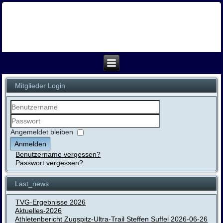
Mitglieder Login
Benutzername
Passwort
Angemeldet bleiben
Anmelden
Benutzername vergessen?
Passwort vergessen?
Last_news
TVG-Ergebnisse 2026
Aktuelles-2026
Athletenbericht Zugspitz-Ultra-Trail Steffen Suffel 2026-06-26