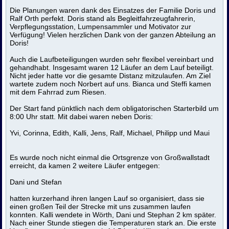
Die Planungen waren dank des Einsatzes der Familie Doris und
Ralf Orth perfekt. Doris stand als Begleitfahrzeugfahrerin,
Verpflegungsstation, Lumpensammler und Motivator zur
Verfügung! Vielen herzlichen Dank von der ganzen Abteilung an
Doris!
Auch die Laufbeteiligungen wurden sehr flexibel vereinbart und
gehandhabt. Insgesamt waren 12 Läufer an dem Lauf beteiligt.
Nicht jeder hatte vor die gesamte Distanz mitzulaufen. Am Ziel
wartete zudem noch Norbert auf uns. Bianca und Steffi kamen
mit dem Fahrrad zum Riesen.
Der Start fand pünktlich nach dem obligatorischen Starterbild um
8:00 Uhr statt. Mit dabei waren neben Doris:
Yvi, Corinna, Edith, Kalli, Jens, Ralf, Michael, Philipp und Maui
Es wurde noch nicht einmal die Ortsgrenze von Großwallstadt
erreicht, da kamen 2 weitere Läufer entgegen:
Dani und Stefan
hatten kurzerhand ihren langen Lauf so organisiert, dass sie
einen großen Teil der Strecke mit uns zusammen laufen
konnten. Kalli wendete in Wörth, Dani und Stephan 2 km später.
Nach einer Stunde stiegen die Temperaturen stark an. Die erste