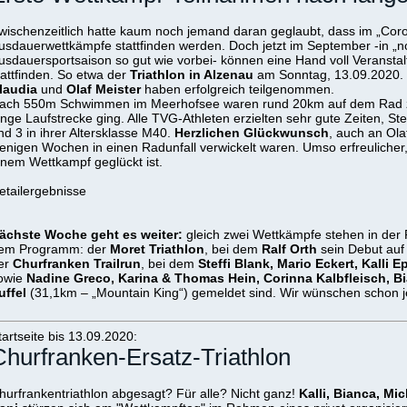
wischenzeitlich hatte kaum noch jemand daran geglaubt, dass im „Cor
usdauerwettkämpfe stattfinden werden. Doch jetzt im September -in „no
usdauersportsaison so gut wie vorbei- können eine Hand voll Veransta
tattfinden. So etwa der
Triathlon in Alzenau
am Sonntag, 13.09.2020.
laudia
und
Olaf Meister
haben erfolgreich teilgenommen.
ach 550m Schwimmen im Meerhofsee waren rund 20km auf dem Rad zu
ange Laufstrecke ging. Alle TVG-Athleten erzielten sehr gute Zeiten, S
nd 3 in ihrer Altersklasse M40.
Herzlichen Glückwunsch
, auch an Ola
enigen Wochen in einen Radunfall verwickelt waren. Umso erfreulicher,
inem Wettkampf geglückt ist.
etailergebnisse
ächste Woche geht es weiter:
gleich zwei Wettkämpfe stehen in de
em Programm: der
Moret Triathlon
, bei dem
Ralf Orth
sein Debut auf 
er
Churfranken Trailrun
, bei dem
Steffi Blank, Mario Eckert, Kalli E
owie
Nadine Greco, Karina & Thomas Hein, Corinna Kalbfleisch, 
uffel
(31,1km – „Mountain King“) gemeldet sind. Wir wünschen schon jet
tartseite bis 13.09.2020:
Churfranken-Ersatz-Triathlon
hurfrankentriathlon abgesagt? Für alle? Nicht ganz!
Kalli, Bianca, Mic