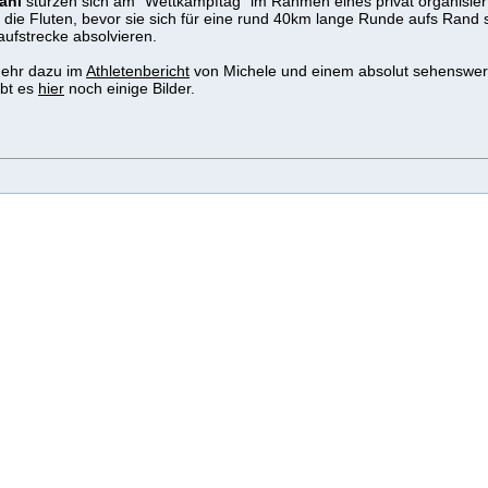
ani
stürzen sich am "Wettkampftag" im Rahmen eines privat organisier
n die Fluten, bevor sie sich für eine rund 40km lange Runde aufs Ran
aufstrecke absolvieren.
ehr dazu im
Athletenbericht
von Michele und einem absolut sehenswe
ibt es
hier
noch einige Bilder.