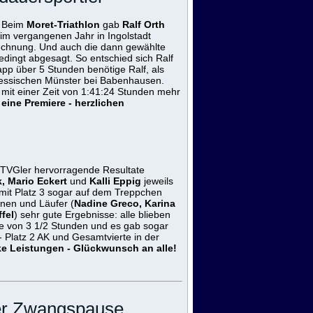
. Beim
Moret-Triathlon
gab
Ralf Orth
s im vergangenen Jahr in Ingolstadt
 Rechnung. Und auch die dann gewählte
edingt abgesagt. So entschied sich Ralf
napp über 5 Stunden benötige Ralf, als
 hessischen Münster bei Babenhausen.
f mit einer Zeit von 1:41:24 Stunden mehr
 eine Premiere - herzlichen
e TVGler hervorragende Resultate
k, Mario Eckert
und
Kalli Eppig
jeweils
i mit Platz 3 sogar auf dem Treppchen
nnen und Läufer (
Nadine Greco, Karina
ffel
)
sehr gute Ergebnisse: alle blieben
ke von 3 1/2 Stunden und es gab sogar
 - Platz 2 AK und Gesamtvierte in der
ke Leistungen - Glückwunsch an alle!
er Zwangspause