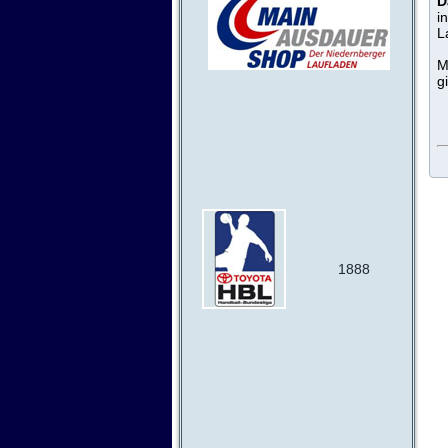
D
i
L
M
g
1888