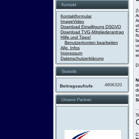
Kontakt
Z
A
Kontaktformular
A
ImageVideo
s
Download Einwilligung DSGVO
C
Download TVG-Mitgliederantrag
N
Hilfe und Tipps!
l
Benutzerkonten bearbeiten
u
Allg. Infos
w
Impressum
e
Datenschutzerklärung
D
Statistik
N
4806320
d
Beitragsaufrufe
d
s
Unsere Partner
S
S
C