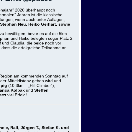
onajahr“ 2020 überhaupt noch
rmalen“ Jahren ist die klassische
ltungen, wenn auch unter Auflagen,
Stephan Neu, Heiko Gerhart, sowie
 bewältigen, bevor es auf die 5km
tephan und Heiko belegten sogar Platz 2
f und Claudia, die beide noch vor
 dass die erfolgreiche Teilnahme an
r Region am kommenden Sonntag auf
der Mitteldistanz geben wird und
ppig
(10,3km – „Hill Climber“),
Bianca Kolpak
und
Steffen
zt viel Erfolg!
hele, Ralf, Jürgen T., Stefan K. und