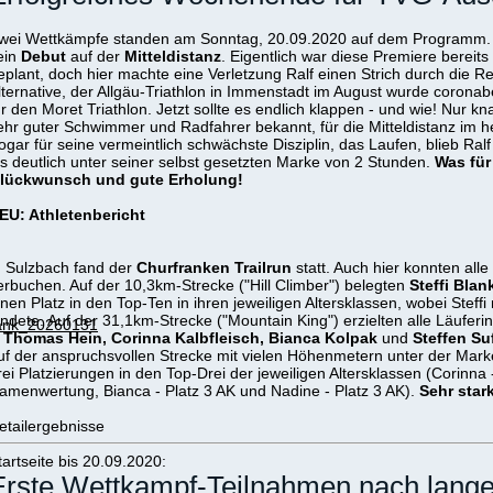
wei Wettkämpfe standen am Sonntag, 20.09.2020 auf dem Programm
ein
Debut
auf der
Mitteldistanz
. Eigentlich war diese Premiere bereit
eplant, doch hier machte eine Verletzung Ralf einen Strich durch die
lternative, der Allgäu-Triathlon in Immenstadt im August wurde coronab
ür den Moret Triathlon. Jetzt sollte es endlich klappen - und wie! Nur k
ehr guter Schwimmer und Radfahrer bekannt, für die Mitteldistanz im
ogar für seine vermeintlich schwächste Disziplin, das Laufen, blieb Ral
ls deutlich unter seiner selbst gesetzten Marke von 2 Stunden.
Was für
lückwunsch und gute Erholung!
EU:
Athletenbericht
n Sulzbach fand der
Churfranken Trailrun
statt. Auch hier konnten all
erbuchen. Auf der 10,3km-Strecke ("Hill Climber") belegten
Steffi Blan
inen Platz in den Top-Ten in ihren jeweiligen Altersklassen, wobei Steff
andete. Auf der 31,1km-Strecke ("Mountain King") erzielten alle Läuferi
ank_20260131
 Thomas Hein, Corinna Kalbfleisch, Bianca Kolpak
und
Steffen Su
uf der anspruchsvollen Strecke mit vielen Höhenmetern unter der Mar
rei Platzierungen in den Top-Drei der jeweiligen Altersklassen (Corinna
amenwertung, Bianca - Platz 3 AK und Nadine - Platz 3 AK).
Sehr star
etailergebnisse
tartseite bis 20.09.2020:
Erste Wettkampf-Teilnahmen nach lang