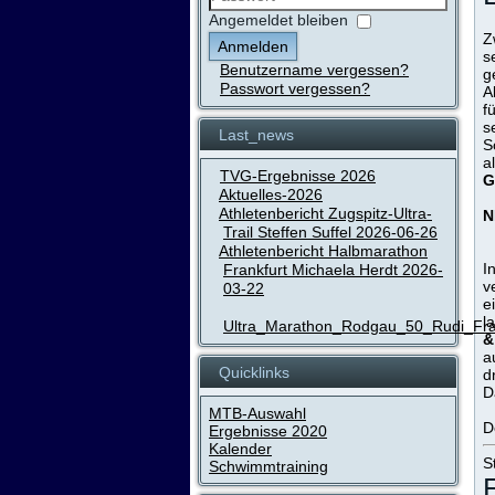
Passwort
Angemeldet bleiben
Z
Anmelden
s
Benutzername vergessen?
g
Passwort vergessen?
A
f
s
Last_news
S
a
TVG-Ergebnisse 2026
G
Aktuelles-2026
Athletenbericht Zugspitz-Ultra-
N
Trail Steffen Suffel 2026-06-26
Athletenbericht Halbmarathon
I
Frankfurt Michaela Herdt 2026-
v
03-22
e
l
Ultra_Marathon_Rodgau_50_Rudi_Fr
&
a
Quicklinks
d
D
MTB-Auswahl
D
Ergebnisse 2020
Kalender
S
Schwimmtraining