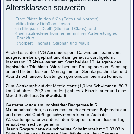
Altersklassen souverän!
Erste Plätze in den AK`s (Edith und Norbert),
Mitteldistanz Debütant Jason
ein Ehepaar-„Duell“ (Steffi und Claus) und
4 sehr zufriedene Ironmänner in ihrer Vorbereitung auf
Frankfurt
(Norbert, Thomas, Stephan und Maui)
Auch das ist der TVG Ausdauersport: Da wird ein Teamevent
ausgeschrieben, geplant und dann genauso durchgeführt.
Insgesamt 17 Aktive waren am Start bei der 10. Ausgabe des
Ingolstädter Triathlons. Wir reisten am Freitag oder am Samstag
an und blieben bis zum Montag, um am Sonntagnachmittag und
Abend noch unsere Leistungen gemeinsam feiern zu können.
Zum Wettkampf: auf der Mitteldistanz (1,9 km Schwimmen, 86,3
km Radfahren, 20,2 km Laufen) gab es 7 Einzelstarter und eine
Mixed-Staffel aus Großwallstadt.
Gestartet wurde am Ingolstädter Baggersee in 5
Minutenabständen, so dass man nach der ersten Boje recht gut
und ohne viel Gedränge schwimmen konnte. Auch die
Wassertemperatur war durch den Neopren, der an diesem Tag
erlaubt war recht angenehm.
Jason Rogers
hatte die schnellste
Schwimm
zeit mit 0:33:03 h.
Dicht dahinter war
Stephan Neu
. Witzig war, dass
Thomas