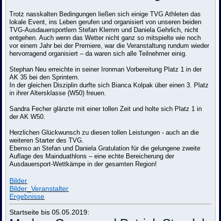
Trotz nasskalten Bedingungen ließen sich einige TVG Athleten das
lokale Event, ins Leben gerufen und organisiert von unseren beiden
TVG-Ausdauersportlern Stefan Klemm und Daniela Gehrlich, nicht
entgehen. Auch wenn das Wetter nicht ganz so mitspielte wie noch
vor einem Jahr bei der Premiere, war die Veranstaltung rundum wieder
hervorragend organisiert – da waren sich alle Teilnehmer einig.
Stephan Neu erreichte in seiner Ironman Vorbereitung Platz 1 in der
AK 35 bei den Sprintern.
In der gleichen Disziplin durfte sich Bianca Kolpak über einen 3. Platz
in ihrer Altersklasse (W50) freuen.
Sandra Fecher glänzte mit einer tollen Zeit und holte sich Platz 1 in
der AK W50.
Herzlichen Glückwunsch zu diesen tollen Leistungen - auch an die
weiteren Starter des TVG.
Ebenso an Stefan und Daniela Gratulation für die gelungene zweite
Auflage des Mainduathlons – eine echte Bereicherung der
Ausdauersport-Wettkämpe in der gesamten Region!
Bilder
Bilder_Veranstalter
Ergebnisse
Startseite bis 05.05.2019: