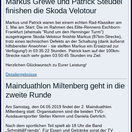
Markus Grewe und Patrick Steudel
finishen die Skoda Velotour
Markus und Patrick waren bei einem echten Rad-Klassiker am
1. Mai am Start: Die im Rahmen des Elite-Rennens Eschborn-
Frankfurt (ehemals "Rund um den Henninger Turm")
ausgetragene Skoda-Velotour finishte Markus (87km-Strecke),
trotz eines technischen Defekts an der Schaltung (dank äußerst
hilfsbereiter Anwohner - sie stellten Markus ein Ersatzrad zur
Verfügung!) in 03:35:22 Stunden. Patrick kam auf der 100km-
Strecke nach sehr guten 03:50:45 Stunden ins Ziel.
Herzlichen Glückwunsch zu Eurer Leistung!
Detailergebnisse
Mainduathlon Miltenberg geht in die
zweite Runde
Am Samstag, den 04.05.2019 findet der 2. Mainduathlon
Miltenberg statt. Organisatoren sind die beiden TVG-
Ausdauersportler Stefan Klemm und Daniela Gehrlich.
Nach dem sportlichen Teil spielt ab 18 Uhr die Band
„Schmitti&Friends“. Für Essen und Getränke sorgt der TV