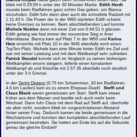
blieb mit 0:29:09 h unter der 30 Minuten Marke.
Edith Herdt
musste beim Radfahren ganz schön Gas geben, um Bianca
einzuholen. Edith fuhr dann aber auch die schnellste Radzeit mit
1:11:43 h. Die Power der in der W60 starteten Edith scheint
keine Grenzen zu kennen. Beim abschließenden Lauf konnte
Michele Nickles
dann mit einer Zeit von 0:44:51 h glänzen.
Edith gelang wie fast immer der souveräne Sieg in ihrer
Altersklasse. Bianca kam auf Platz 7 in der W50 und
Karina
Hein
erreichte mit Platz 10 in der W45 ebenfalls noch einen
TopTen-Platz. Michele kam eine Minute hinter Edith ins Ziel und
war mit seiner Leistung und mit dem Wettkampf sehr zufrieden.
Patrick Steudel
konnte sich im Vergleich zu seinen bisherigen
Wettkämpfen enorm steigern, lieferte einen konstanten
Wettkampf ab und finischte mit 2:57:35 ebenfalls noch deutlich
unter der 3 h Grenze.
In der
Sprint Distanz
(0,75 km Schwimmen, 20 km Radfahren,
4,6 km Laufen) kam es zu einem Ehepaar-Duell
.
Steffi und
J
Claus Blank
waren gemeinsam am Start. Steffi kam etwas
früher aus dem Wasser und beeilte sich auch mehr beim
Wechsel. Dann fuhr Claus mit dem Rad auf Steffi auf, überholte
sie aber nicht, sondern blieb im vorgeschriebenen Abstand
hinter seiner Frau. Dadurch kamen sie beide gemeinsam in die
Wechselzone und konnten den kompletten abschließenden Lauf
gemeinsam bestreiten. Sie hatten am Ende bis auf die Sekunde
genau die gleiche Endzeit!