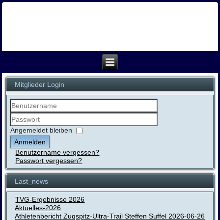
Mitglieder Login
Benutzername
Passwort
Angemeldet bleiben
Anmelden
Benutzername vergessen?
Passwort vergessen?
Last_news
TVG-Ergebnisse 2026
Aktuelles-2026
Athletenbericht Zugspitz-Ultra-Trail Steffen Suffel 2026-06-26