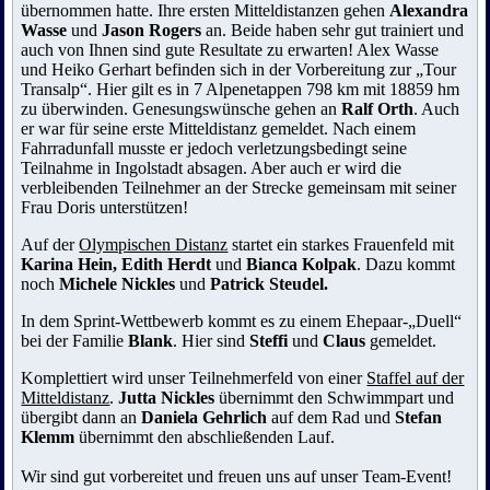
übernommen hatte. Ihre ersten Mitteldistanzen gehen
Alexandra
Wasse
und
Jason Rogers
an. Beide haben sehr gut trainiert und
auch von Ihnen sind gute Resultate zu erwarten! Alex Wasse
und Heiko Gerhart befinden sich in der Vorbereitung zur „Tour
Transalp“. Hier gilt es in 7 Alpenetappen 798 km mit 18859 hm
zu überwinden. Genesungswünsche gehen an
Ralf Orth
. Auch
er war für seine erste Mitteldistanz gemeldet. Nach einem
Fahrradunfall musste er jedoch verletzungsbedingt seine
Teilnahme in Ingolstadt absagen. Aber auch er wird die
verbleibenden Teilnehmer an der Strecke gemeinsam mit seiner
Frau Doris unterstützen!
Auf der
Olympischen Distanz
startet ein starkes Frauenfeld mit
Karina Hein, Edith Herdt
und
Bianca Kolpak
. Dazu kommt
noch
Michele Nickles
und
Patrick Steudel.
In dem Sprint-Wettbewerb kommt es zu einem Ehepaar-„Duell“
bei der Familie
Blank
. Hier sind
Steffi
und
Claus
gemeldet.
Komplettiert wird unser Teilnehmerfeld von einer
Staffel auf der
Mitteldistanz
.
Jutta Nickles
übernimmt den Schwimmpart und
übergibt dann an
Daniela Gehrlich
auf dem Rad und
Stefan
Klemm
übernimmt den abschließenden Lauf.
Wir sind gut vorbereitet und freuen uns auf unser Team-Event!