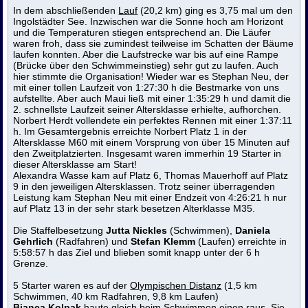
In dem abschließenden
Lauf
(20,2 km) ging es 3,75 mal um den
Ingolstädter See. Inzwischen war die Sonne hoch am Horizont
und die Temperaturen stiegen entsprechend an. Die Läufer
waren froh, dass sie zumindest teilweise im Schatten der Bäume
laufen konnten. Aber die Laufstrecke war bis auf eine Rampe
(Brücke über den Schwimmeinstieg) sehr gut zu laufen. Auch
hier stimmte die Organisation! Wieder war es Stephan Neu, der
mit einer tollen Laufzeit von 1:27:30 h die Bestmarke von uns
aufstellte. Aber auch Maui ließ mit einer 1:35:29 h und damit die
2. schnellste Laufzeit seiner Altersklasse erhielte, aufhorchen.
Norbert Herdt vollendete ein perfektes Rennen mit einer 1:37:11
h. Im Gesamtergebnis erreichte Norbert Platz 1 in der
Altersklasse M60 mit einem Vorsprung von über 15 Minuten auf
den Zweitplatzierten. Insgesamt waren immerhin 19 Starter in
dieser Altersklasse am Start!
Alexandra Wasse kam auf Platz 6, Thomas Mauerhoff auf Platz
9 in den jeweiligen Altersklassen. Trotz seiner überragenden
Leistung kam Stephan Neu mit einer Endzeit von 4:26:21 h nur
auf Platz 13 in der sehr stark besetzen Alterklasse M35.
Die Staffelbesetzung
Jutta Nickles
(Schwimmen),
Daniela
Gehrlich
(Radfahren) und
Stefan Klemm
(Laufen) erreichte in
5:58:57 h das Ziel und blieben somit knapp unter der 6 h
Grenze.
5 Starter waren es auf der
Olympischen Distanz
(1,5 km
Schwimmen, 40 km Radfahren, 9,8 km Laufen)
Bianca Kolpak
haute gleich beim Schwimmen einen raus. Sie