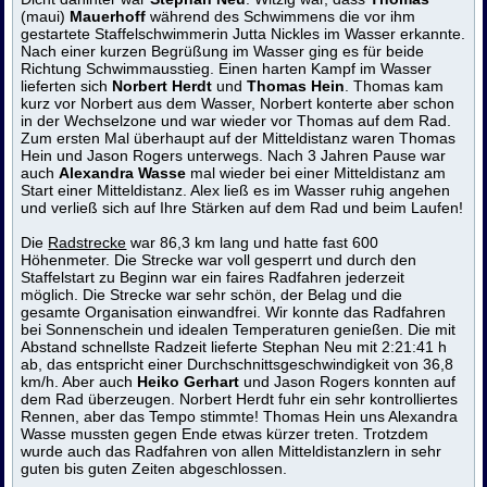
(maui)
Mauerhoff
während des Schwimmens die vor ihm
gestartete Staffelschwimmerin Jutta Nickles im Wasser erkannte.
Nach einer kurzen Begrüßung im Wasser ging es für beide
Richtung Schwimmausstieg. Einen harten Kampf im Wasser
lieferten sich
Norbert Herdt
und
Thomas Hein
. Thomas kam
kurz vor Norbert aus dem Wasser, Norbert konterte aber schon
in der Wechselzone und war wieder vor Thomas auf dem Rad.
Zum ersten Mal überhaupt auf der Mitteldistanz waren Thomas
Hein und Jason Rogers unterwegs. Nach 3 Jahren Pause war
auch
Alexandra Wasse
mal wieder bei einer Mitteldistanz am
Start einer Mitteldistanz. Alex ließ es im Wasser ruhig angehen
und verließ sich auf Ihre Stärken auf dem Rad und beim Laufen!
Die
Radstrecke
war 86,3 km lang und hatte fast 600
Höhenmeter. Die Strecke war voll gesperrt und durch den
Staffelstart zu Beginn war ein faires Radfahren jederzeit
möglich. Die Strecke war sehr schön, der Belag und die
gesamte Organisation einwandfrei. Wir konnte das Radfahren
bei Sonnenschein und idealen Temperaturen genießen. Die mit
Abstand schnellste Radzeit lieferte Stephan Neu mit 2:21:41 h
ab, das entspricht einer Durchschnittsgeschwindigkeit von 36,8
km/h. Aber auch
Heiko Gerhart
und Jason Rogers konnten auf
dem Rad überzeugen. Norbert Herdt fuhr ein sehr kontrolliertes
Rennen, aber das Tempo stimmte! Thomas Hein uns Alexandra
Wasse mussten gegen Ende etwas kürzer treten. Trotzdem
wurde auch das Radfahren von allen Mitteldistanzlern in sehr
guten bis guten Zeiten abgeschlossen.