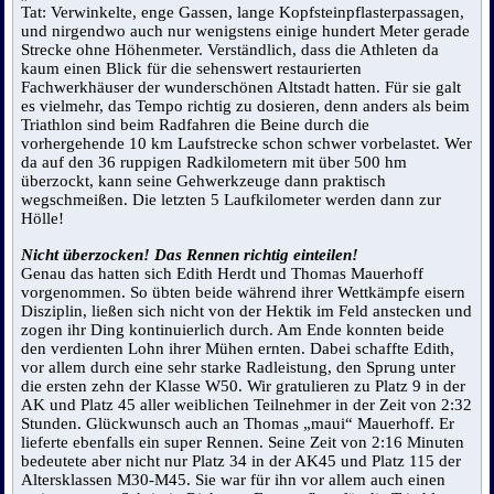
Tat: Verwinkelte, enge Gassen, lange Kopfsteinpflasterpassagen,
und nirgendwo auch nur wenigstens einige hundert Meter gerade
Strecke ohne Höhenmeter. Verständlich, dass die Athleten da
kaum einen Blick für die sehenswert restaurierten
Fachwerkhäuser der wunderschönen Altstadt hatten. Für sie galt
es vielmehr, das Tempo richtig zu dosieren, denn anders als beim
Triathlon sind beim Radfahren die Beine durch die
vorhergehende 10 km Laufstrecke schon schwer vorbelastet. Wer
da auf den 36 ruppigen Radkilometern mit über 500 hm
überzockt, kann seine Gehwerkzeuge dann praktisch
wegschmeißen. Die letzten 5 Laufkilometer werden dann zur
Hölle!
Nicht überzocken! Das Rennen richtig einteilen!
Genau das hatten sich Edith Herdt und Thomas Mauerhoff
vorgenommen. So übten beide während ihrer Wettkämpfe eisern
Disziplin, ließen sich nicht von der Hektik im Feld anstecken und
zogen ihr Ding kontinuierlich durch. Am Ende konnten beide
den verdienten Lohn ihrer Mühen ernten. Dabei schaffte Edith,
vor allem durch eine sehr starke Radleistung, den Sprung unter
die ersten zehn der Klasse W50. Wir gratulieren zu Platz 9 in der
AK und Platz 45 aller weiblichen Teilnehmer in der Zeit von 2:32
Stunden. Glückwunsch auch an Thomas „maui“ Mauerhoff. Er
lieferte ebenfalls ein super Rennen. Seine Zeit von 2:16 Minuten
bedeutete aber nicht nur Platz 34 in der AK45 und Platz 115 der
Altersklassen M30-M45. Sie war für ihn vor allem auch einen