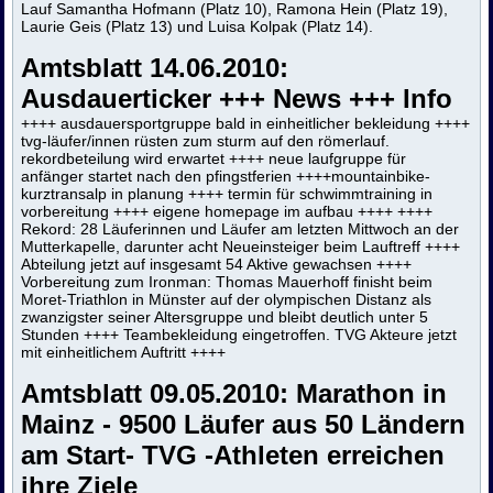
Lauf Samantha Hofmann (Platz 10), Ramona Hein (Platz 19),
Laurie Geis (Platz 13) und Luisa Kolpak (Platz 14).
Amtsblatt 14.06.2010:
Ausdauerticker +++ News +++ Info
++++ ausdauersportgruppe bald in einheitlicher bekleidung ++++
tvg-läufer/innen rüsten zum sturm auf den römerlauf.
rekordbeteilung wird erwartet ++++ neue laufgruppe für
anfänger startet nach den pfingstferien ++++mountainbike-
kurztransalp in planung ++++ termin für schwimmtraining in
vorbereitung ++++ eigene homepage im aufbau ++++ ++++
Rekord: 28 Läuferinnen und Läufer am letzten Mittwoch an der
Mutterkapelle, darunter acht Neueinsteiger beim Lauftreff ++++
Abteilung jetzt auf insgesamt 54 Aktive gewachsen ++++
Vorbereitung zum Ironman: Thomas Mauerhoff finisht beim
Moret-Triathlon in Münster auf der olympischen Distanz als
zwanzigster seiner Altersgruppe und bleibt deutlich unter 5
Stunden ++++ Teambekleidung eingetroffen. TVG Akteure jetzt
mit einheitlichem Auftritt ++++
Amtsblatt 09.05.2010:
Marathon in
Mainz - 9500 Läufer aus 50 Ländern
am Start- TVG -Athleten erreichen
ihre Ziele