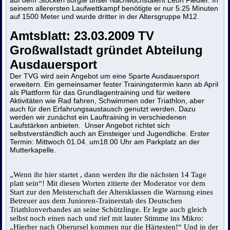
seinem allerersten Laufwettkampf benötigte er nur 5:25 Minuten
auf 1500 Meter und wurde dritter in der Altersgruppe M12.
Amtsblatt: 23.03.2009 TV
Großwallstadt gründet Abteilung
Ausdauersport
Der TVG wird sein Angebot um eine Sparte Ausdauersport
erweitern. Ein gemeinsamer fester Trainingstermin kann ab April
als Plattform für das Grundlagentraining und für weitere
Aktivitäten wie Rad fahren, Schwimmen oder Triathlon, aber
auch für den Erfahrungsaustausch genutzt werden. Dazu
werden wir zunächst ein Lauftraining in verschiedenen
Laufstärken anbieten. Unser Angebot richtet sich
selbstverständlich auch an Einsteiger und Jugendliche. Erster
Termin: Mittwoch 01.04. um18.00 Uhr am Parkplatz an der
Mutterkapelle.
„Wenn ihr hier startet , dann werden ihr die nächsten 14 Tage
platt sein“! Mit diesen Worten zitierte der Moderator vor dem
Start zur den Meisterschaft der Altersklassen die Warnung eines
Betreuer aus dem Junioren-Trainerstab des Deutschen
Triathlonverbandes an seine Schützlinge. Er legte auch gleich
selbst noch einen nach und rief mit lauter Stimme ins Mikro:
„Hierher nach Oberursel kommen nur die Härtesten!“ Und in der