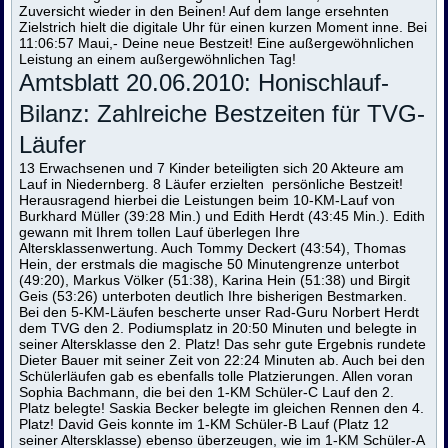
Zuversicht wieder in den Beinen! Auf dem lange ersehnten
Zielstrich hielt die digitale Uhr für einen kurzen Moment inne. Bei
11:06:57 Maui,- Deine neue Bestzeit! Eine außergewöhnlichen
Leistung an einem außergewöhnlichen Tag!
Amtsblatt 20.06.2010:
Honischlauf-
Bilanz: Zahlreiche Bestzeiten für TVG-
Läufer
13 Erwachsenen und 7 Kinder beteiligten sich 20 Akteure am
Lauf in Niedernberg. 8 Läufer erzielten persönliche Bestzeit!
Herausragend hierbei die Leistungen beim 10-KM-Lauf von
Burkhard Müller (39:28 Min.) und Edith Herdt (43:45 Min.). Edith
gewann mit Ihrem tollen Lauf überlegen Ihre
Altersklassenwertung. Auch Tommy Deckert (43:54), Thomas
Hein, der erstmals die magische 50 Minutengrenze unterbot
(49:20), Markus Völker (51:38), Karina Hein (51:38) und Birgit
Geis (53:26) unterboten deutlich Ihre bisherigen Bestmarken.
Bei den 5-KM-Läufen bescherte unser Rad-Guru Norbert Herdt
dem TVG den 2. Podiumsplatz in 20:50 Minuten und belegte in
seiner Altersklasse den 2. Platz! Das sehr gute Ergebnis rundete
Dieter Bauer mit seiner Zeit von 22:24 Minuten ab. Auch bei den
Schülerläufen gab es ebenfalls tolle Platzierungen. Allen voran
Sophia Bachmann, die bei den 1-KM Schüler-C Lauf den 2.
Platz belegte! Saskia Becker belegte im gleichen Rennen den 4.
Platz! David Geis konnte im 1-KM Schüler-B Lauf (Platz 12
seiner Altersklasse) ebenso überzeugen, wie im 1-KM Schüler-A