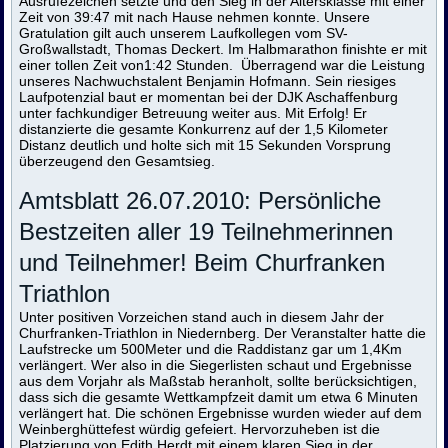
Ausrufezeichen setzte und den Sieg in der Altersklasse mit einer
Zeit von 39:47 mit nach Hause nehmen konnte. Unsere
Gratulation gilt auch unserem Laufkollegen vom SV-
Großwallstadt, Thomas Deckert. Im Halbmarathon finishte er mit
einer tollen Zeit von1:42 Stunden. Überragend war die Leistung
unseres Nachwuchstalent Benjamin Hofmann. Sein riesiges
Laufpotenzial baut er momentan bei der DJK Aschaffenburg
unter fachkundiger Betreuung weiter aus. Mit Erfolg! Er
distanzierte die gesamte Konkurrenz auf der 1,5 Kilometer
Distanz deutlich und holte sich mit 15 Sekunden Vorsprung
überzeugend den Gesamtsieg.
Amtsblatt 26.07.2010: Persönliche
Bestzeiten aller 19 Teilnehmerinnen
und Teilnehmer! Beim Churfranken
Triathlon
Unter positiven Vorzeichen stand auch in diesem Jahr der
Churfranken-Triathlon in Niedernberg. Der Veranstalter hatte die
Laufstrecke um 500Meter und die Raddistanz gar um 1,4Km
verlängert. Wer also in die Siegerlisten schaut und Ergebnisse
aus dem Vorjahr als Maßstab heranholt, sollte berücksichtigen,
dass sich die gesamte Wettkampfzeit damit um etwa 6 Minuten
verlängert hat. Die schönen Ergebnisse wurden wieder auf dem
Weinberghüttefest würdig gefeiert. Hervorzuheben ist die
Platzierung von Edith Herdt mit einem klaren Sieg in der