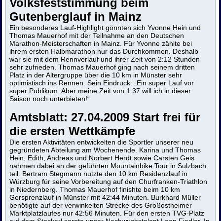
Volksfeststimmung beim
Gutenberglauf in Mainz
Ein besonderes Lauf-Highlight gönnten sich Yvonne Hein und
Thomas Mauerhof mit der Teilnahme an den Deutschen
Marathon-Meisterschaften in Mainz. Für Yvonne zählte bei
ihrem ersten Halbmarathon nur das Durchkommen. Deshalb
war sie mit dem Rennverlauf und ihrer Zeit von 2:12 Stunden
sehr zufrieden. Thomas Mauerhof ging nach seinem dritten
Platz in der Altergruppe über die 10 km in Münster sehr
optimistisch ins Rennen. Sein Eindruck: „Ein super Lauf vor
super Publikum. Aber meine Zeit von 1:37 will ich in dieser
Saison noch unterbieten!“
Amtsblatt:
27.04.2009
Start frei für
die ersten Wettkämpfe
Die ersten Aktivitäten entwickelten die Sportler unserer neu
gegründeten Abteilung am Wochenende. Karina und Thomas
Hein, Edith, Andreas und Norbert Herdt sowie Carsten Geis
nahmen dabei an der geführten Mountainbike Tour in Sulzbach
teil. Bertram Stegmann nutzte den 10 km Residenzlauf in
Würzburg für seine Vorbereitung auf den Churfranken-Triathlon
in Niedernberg. Thomas Mauerhof finishte beim 10 km
Gersprenzlauf in Münster mit 42:44 Minuten. Burkhard Müller
benötigte auf der verwinkelten Strecke des Großostheimer
Marktplatzlaufes nur 42:56 Minuten. Für den ersten TVG-Platz
auf dem Stockerl sorgte unser Nachwuchstalent Leon Fiedler. In