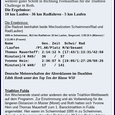
weiterer guter Schritt in Richtung Formaufbau für die Triathlon
Challenge in Roth.
Die Ergebnisse:
10 km Laufen - 36 km Radfahren - 5 km Laufen
Die Ergebnisse:
(Die Radzeit beinhaltet beide Wechselzeiten Schwimmen/Rad und
Rad/Laufen)
1000 m Schwimmen, 38,5 km Radfahren 10 km Laufen, Siegerzeit: 1:59:10 h (Männer) /
2:11:08 h (Frauen)
Name Ges. Zeit Schwi/ Rad
/Laufen /Pl.AK/Platz M/W/Gesamt
Thomas Mauerhoff: 2:14:12 h (17:43/1:13:31/42:58
Minuten)/4 M45/ 36 / 37
Yvonne Hein: 2:36:57 h (19:05/1:27:20/50:25
Minuten)/4 W40/ 17 / 141
Deutsche Meisterschaften der Altersklassen im Duathlon
Edith Herdt unter den Top Ten der Klasse W50
Triathlon Fulda
Am Wochenende stand unter anderem der erste Triathlon-Wettbewerb
auf dem Programm. Zur Einstimmung und als Vorbereitung für die
längeren Distanzen in Müster (Moret) und Roth hatten sich Yvonne
Hein und Thomas Mauerhoff zum 1. Barocktriathlon in Fulda
angemeldet. Hier waren im Schwimmbad 1000 m zu Schwimmen,