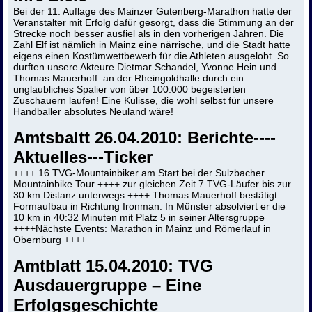
Bei der 11. Auflage des Mainzer Gutenberg-Marathon hatte der
Veranstalter mit Erfolg dafür gesorgt, dass die Stimmung an der
Strecke noch besser ausfiel als in den vorherigen Jahren. Die
Zahl Elf ist nämlich in Mainz eine närrische, und die Stadt hatte
eigens einen Kostümwettbewerb für die Athleten ausgelobt. So
durften unsere Akteure Dietmar Schandel, Yvonne Hein und
Thomas Mauerhoff. an der Rheingoldhalle durch ein
unglaubliches Spalier von über 100.000 begeisterten
Zuschauern laufen! Eine Kulisse, die wohl selbst für unsere
Handballer absolutes Neuland wäre!
Amtsbaltt 26.04.2010: Berichte----
Aktuelles---Ticker
++++ 16 TVG-Mountainbiker am Start bei der Sulzbacher
Mountainbike Tour ++++ zur gleichen Zeit 7 TVG-Läufer bis zur
30 km Distanz unterwegs ++++ Thomas Mauerhoff bestätigt
Formaufbau in Richtung Ironman: In Münster absolviert er die
10 km in 40:32 Minuten mit Platz 5 in seiner Altersgruppe
++++Nächste Events: Marathon in Mainz und Römerlauf in
Obernburg ++++
Amtblatt 15.04.2010: TVG
Ausdauergruppe – Eine
Erfolgsgeschichte