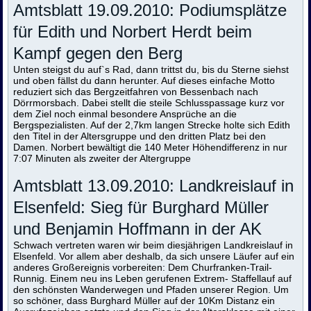
Amtsblatt 19.09.2010: Podiumsplätze
für Edith und Norbert Herdt beim
Kampf gegen den Berg
Unten steigst du auf`s Rad, dann trittst du, bis du Sterne siehst
und oben fällst du dann herunter. Auf dieses einfache Motto
reduziert sich das Bergzeitfahren von Bessenbach nach
Dörrmorsbach. Dabei stellt die steile Schlusspassage kurz vor
dem Ziel noch einmal besondere Ansprüche an die
Bergspezialisten. Auf der 2,7km langen Strecke holte sich Edith
den Titel in der Altersgruppe und den dritten Platz bei den
Damen. Norbert bewältigt die 140 Meter Höhendifferenz in nur
7:07 Minuten als zweiter der Altergruppe
Amtsblatt 13.09.2010: Landkreislauf in
Elsenfeld: Sieg für Burghard Müller
und Benjamin Hoffmann in der AK
Schwach vertreten waren wir beim diesjährigen Landkreislauf in
Elsenfeld. Vor allem aber deshalb, da sich unsere Läufer auf ein
anderes Großereignis vorbereiten: Dem Churfranken-Trail-
Runnig. Einem neu ins Leben gerufenen Extrem- Staffellauf auf
den schönsten Wanderwegen und Pfaden unserer Region. Um
so schöner, dass Burghard Müller auf der 10Km Distanz ein