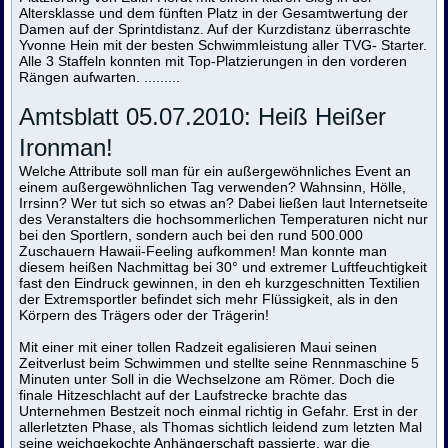
Altersklasse und dem fünften Platz in der Gesamtwertung der
Damen auf der Sprintdistanz. Auf der Kurzdistanz überraschte
Yvonne Hein mit der besten Schwimmleistung aller TVG- Starter.
Alle 3 Staffeln konnten mit Top-Platzierungen in den vorderen
Rängen aufwarten. .........
Amtsblatt 05.07.2010: Heiß Heißer
Ironman!
Welche Attribute soll man für ein außergewöhnliches Event an
einem außergewöhnlichen Tag verwenden? Wahnsinn, Hölle,
Irrsinn? Wer tut sich so etwas an? Dabei ließen laut Internetseite
des Veranstalters die hochsommerlichen Temperaturen nicht nur
bei den Sportlern, sondern auch bei den rund 500.000
Zuschauern Hawaii-Feeling aufkommen! Man konnte man
diesem heißen Nachmittag bei 30° und extremer Luftfeuchtigkeit
fast den Eindruck gewinnen, in den eh kurzgeschnitten Textilien
der Extremsportler befindet sich mehr Flüssigkeit, als in den
Körpern des Trägers oder der Trägerin!
Mit einer mit einer tollen Radzeit egalisieren Maui seinen
Zeitverlust beim Schwimmen und stellte seine Rennmaschine 5
Minuten unter Soll in die Wechselzone am Römer. Doch die
finale Hitzeschlacht auf der Laufstrecke brachte das
Unternehmen Bestzeit noch einmal richtig in Gefahr. Erst in der
allerletzten Phase, als Thomas sichtlich leidend zum letzten Mal
seine weichgekochte Anhängerschaft passierte, war die