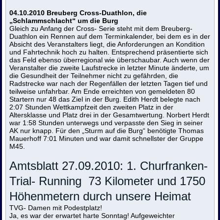
04.10.2010 Breuberg Cross-Duathlon, die
„Schlammschlacht“ um die Burg
Gleich zu Anfang der Cross- Serie steht mit dem Breuberg-
Duathlon ein Rennen auf dem Terminkalender, bei dem es in der
Absicht des Veranstalters liegt, die Anforderungen an Kondition
und Fahrtechnik hoch zu halten. Entsprechend präsentierte sich
das Feld ebenso überregional wie überschaubar. Auch wenn der
Veranstalter die zweite Laufstrecke in letzter Minute änderte, um
die Gesundheit der Teilnehmer nicht zu gefährden, die
Radstrecke war nach der Regenfällen der letzten Tagen tief und
teilweise unfahrbar. Am Ende erreichten von gemeldeten 80
Startern nur 48 das Ziel in der Burg. Edith Herdt belegte nach
2:07 Stunden Wettkampfzeit den zweiten Platz in der
Altersklasse und Platz drei in der Gesamtwertung. Norbert Herdt
war 1:58 Stunden unterwegs und verpasste den Sieg in seiner
AK nur knapp. Für den „Sturm auf die Burg“ benötigte Thomas
Mauerhoff 7:01 Minuten und war damit schnellster der Gruppe
M45.
Amtsblatt 27.09.2010: 1. Churfranken-
Trial- Running 73 Kilometer und 1750
Höhenmetern durch unsere Heimat
TVG- Damen mit Podestplatz!
Ja, es war der erwartet harte Sonntag! Aufgeweichter