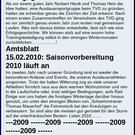
Als vor einem guten Jahr Norbert Herdt und Thomas Hein die
Idee hatten, eine Ausdauersportgruppe beim TVG zu gründen,
hatten sie scheinbar genau die Zeichen der Zeit erkannt. Nach
einem ersten Zusammentreffen im Vereinsheim des TVG ging
es vor ziemlich genau einem Jahr zum ersten mal gemeinsam
Laufen. Was sich daraus bisher entwickelte, liest sich wie eine
Erfolgsgeschichte. Wir können stolz auf eine enorm hohe
Trainingsbeteiligung selbst in den strengen Wintermonaten
zurückblicken....................!
Amtsblatt
15.02.2010: Saisonvorbereitung
2010 läuft an
Im zweiten Jahr nach unserer Gründung sind es wieder die
besonderen Anlässe und Events, die unserer Ausdauerathleten
anspornen. Trotz der kalten Witterung zog es viele unserer
Athlethen förmlich raus aus dem warmen Wohnzimmer und rein
in die Laufschuhe oder, trotz widriger Bedingungen, aufs Rad.
Einige von uns haben die frostigen Wintertage darüber hinaus
genutzt, um unter den strengen Blicken von „Schwimmtrainer
Thomas Mauerhof“ die Feinmotorik bei den Kraulzügen zu
verbessern. So sind also die meisten gut gerüstet für den Sturm
auf die unterfränkischen Besten- Listen 2010........
---
2009 -
--
---
2009 -
--
---
2009 -
--
---
2009
-
--
---
2009 -
--
---