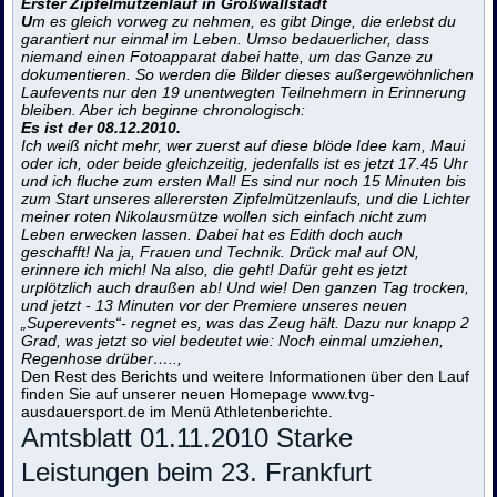
Erster Zipfelmützenlauf in Großwallstadt
U
m es gleich vorweg zu nehmen, es gibt Dinge, die erlebst du
garantiert nur einmal im Leben. Umso bedauerlicher, dass
niemand einen Fotoapparat dabei hatte, um das Ganze zu
dokumentieren. So werden die Bilder dieses außergewöhnlichen
Laufevents nur den 19 unentwegten Teilnehmern in Erinnerung
bleiben. Aber ich beginne chronologisch:
Es ist der 08.12.2010.
Ich weiß nicht mehr, wer zuerst auf diese blöde Idee kam, Maui
oder ich, oder beide gleichzeitig, jedenfalls ist es jetzt 17.45 Uhr
und ich fluche zum ersten Mal! Es sind nur noch 15 Minuten bis
zum Start unseres allerersten Zipfelmützenlaufs, und die Lichter
meiner roten Nikolausmütze wollen sich einfach nicht zum
Leben erwecken lassen. Dabei hat es Edith doch auch
geschafft! Na ja, Frauen und Technik. Drück mal auf ON,
erinnere ich mich! Na also, die geht! Dafür geht es jetzt
urplötzlich auch draußen ab! Und wie! Den ganzen Tag trocken,
und jetzt - 13 Minuten vor der Premiere unseres neuen
„Superevents“- regnet es, was das Zeug hält. Dazu nur knapp 2
Grad, was jetzt so viel bedeutet wie: Noch einmal umziehen,
Regenhose drüber…..,
Den Rest des Berichts und weitere Informationen über den Lauf
finden Sie auf unserer neuen Homepage
www.tvg-
ausdauersport.de
im Menü Athletenberichte.
Amtsblatt 01.11.2010 Starke
Leistungen beim 23. Frankfurt