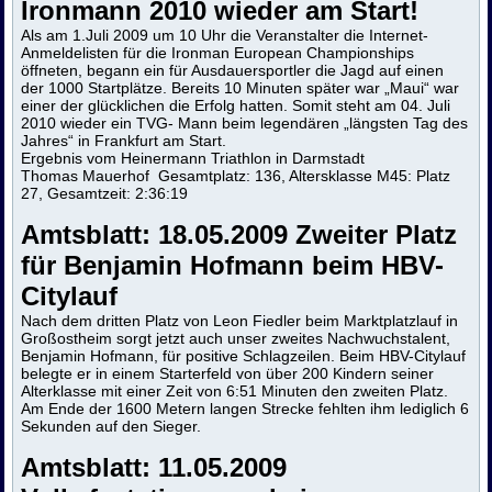
Ironmann 2010 wieder am Start!
Als am 1.Juli 2009 um 10 Uhr die Veranstalter die Internet-
Anmeldelisten für die Ironman European Championships
öffneten, begann ein für Ausdauersportler die Jagd auf einen
der 1000 Startplätze. Bereits 10 Minuten später war „Maui“ war
einer der glücklichen die Erfolg hatten. Somit steht am 04. Juli
2010 wieder ein TVG- Mann beim legendären „längsten Tag des
Jahres“ in Frankfurt am Start.
Ergebnis vom Heinermann Triathlon in Darmstadt
Thomas Mauerhof Gesamtplatz: 136, Altersklasse M45: Platz
27, Gesamtzeit: 2:36:19
Amtsblatt:
18.05.2009
Zweiter Platz
für Benjamin Hofmann beim HBV-
Citylauf
Nach dem dritten Platz von Leon Fiedler beim Marktplatzlauf in
Großostheim sorgt jetzt auch unser zweites Nachwuchstalent,
Benjamin Hofmann, für positive Schlagzeilen. Beim HBV-Citylauf
belegte er in einem Starterfeld von über 200 Kindern seiner
Alterklasse mit einer Zeit von 6:51 Minuten den zweiten Platz.
Am Ende der 1600 Metern langen Strecke fehlten ihm lediglich 6
Sekunden auf den Sieger.
Amtsblatt:
11.05.2009