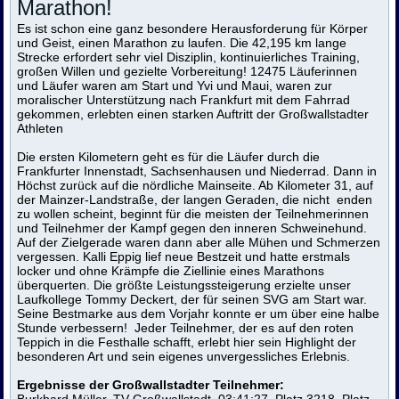
Marathon!
Es ist schon eine ganz besondere Herausforderung für Körper
und Geist, einen Marathon zu laufen. Die 42,195 km lange
Strecke erfordert sehr viel Disziplin, kontinuierliches Training,
großen Willen und gezielte Vorbereitung! 12475 Läuferinnen
und Läufer waren am Start und Yvi und Maui, waren zur
moralischer Unterstützung nach Frankfurt mit dem Fahrrad
gekommen, erlebten einen starken Auftritt der Großwallstadter
Athleten
Die ersten Kilometern geht es für die Läufer durch die
Frankfurter Innenstadt, Sachsenhausen und Niederrad. Dann in
Höchst zurück auf die nördliche Mainseite. Ab Kilometer 31, auf
der Mainzer-Landstraße, der langen Geraden, die nicht enden
zu wollen scheint, beginnt für die meisten der Teilnehmerinnen
und Teilnehmer der Kampf gegen den inneren Schweinehund.
Auf der Zielgerade waren dann aber alle Mühen und Schmerzen
vergessen. Kalli Eppig lief neue Bestzeit und hatte erstmals
locker und ohne Krämpfe die Ziellinie eines Marathons
überquerten. Die größte Leistungssteigerung erzielte unser
Laufkollege Tommy Deckert, der für seinen SVG am Start war.
Seine Bestmarke aus dem Vorjahr konnte er um über eine halbe
Stunde verbessern! Jeder Teilnehmer, der es auf den roten
Teppich in die Festhalle schafft, erlebt hier sein Highlight der
besonderen Art und sein eigenes unvergessliches Erlebnis.
Ergebnisse der Großwallstadter Teilnehmer:
Burkhard Müller, TV Großwallstadt, 03:41:27, Platz 3218, Platz