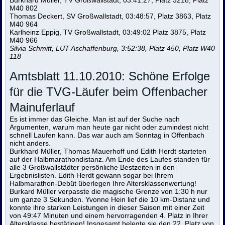
M40 802
Thomas Deckert, SV Großwallstadt, 03:48:57, Platz 3863, Platz
M40 964
Karlheinz Eppig, TV Großwallstadt, 03:49:02 Platz 3875, Platz
M40 966
Silvia Schmitt, LUT Aschaffenburg, 3:52:38, Platz 450, Platz W40
118
Amtsblatt 11.10.2010: Schöne Erfolge
für die TVG-Läufer beim Offenbacher
Mainuferlauf
Es ist immer das Gleiche. Man ist auf der Suche nach
Argumenten, warum man heute gar nicht oder zumindest nicht
schnell Laufen kann. Das war auch am Sonntag in Offenbach
nicht anders.
Burkhard Müller, Thomas Mauerhoff und Edith Herdt starteten
auf der Halbmarathondistanz. Am Ende des Laufes standen für
alle 3 Großwallstädter persönliche Bestzeiten in den
Ergebnislisten. Edith Herdt gewann sogar bei Ihrem
Halbmarathon-Debüt überlegen Ihre Altersklassenwertung!
Burkard Müller verpasste die magische Grenze von 1:30 h nur
um ganze 3 Sekunden. Yvonne Hein lief die 10 km-Distanz und
konnte ihre starken Leistungen in dieser Saison mit einer Zeit
von 49:47 Minuten und einem hervorragenden 4. Platz in Ihrer
Altersklasse bestätigen! Insgesamt belegte sie den 22. Platz von