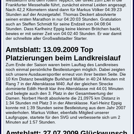
Frankfurter Messehalle führt, zunächst einmal Leiden angesagt.
Nach 42,2 Kilometern stand dann für Markus Völker 04:39:23
Stunden auf der Anzeigetafel. Thomas Deckert absolvierte
seinen ersten Marathon in nur 04:20:03 Stunden. Gratulation
auch an Steffen Schmidt für seine Endzeit von 04:08:04
Stunden. Dass Karlheinz Eppig keine kleinen Brötchen backt,
bewies er mit seiner Zeit von 04:02:40 Stunden. Er war damit
der schnellste aller Großwallstadter Starter.
Amtsblatt:
13.09.2009 Top
Platzierungen beim Landkreislauf
Zum Ende der Saison waren beim Lauftag des Landkreises
noch einmal persönliche Bestleistungen möglich. Dabei zeigten
sich unsere Ausdauersportler erneut von ihrer besten Seite. Die
10 Km Distanz bewältigte Burkhard Müller in 40:24 Minuten mit
Rang 7 in der Altersklasse M40. Auf der gleichen Strecke
dominierte Edith Herdt klar ihre Altersklasse mit 44:01 Minuten
und belegte auch den 3. Platz in der Gesamtwertung der
Damen. Norbert Herdt absolvierte die 21,0975 km Distanz in
1:34 Stunden mit Platz 3 in der Altersklasse. Karl-Heinz Eppig
konnte mit 1:39 Stunden seine Bestleistung aus dem Jahr 2007
wiederholen. Markus Völker, ebenfalls Mitglied unserer
Laufgruppe, startete für den SVG und verbesserte sich um 2
Minuten auf 1:57 Stunden.
Amtsblatt:
27.07.2009 Glückwunsch