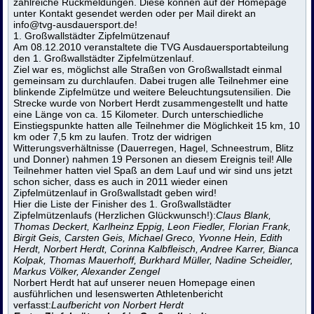
zahlreiche Rückmeldungen. Diese können auf der Homepage
unter Kontakt gesendet werden oder per Mail direkt an
info@tvg-ausdauersport.de
!
1. Großwallstädter Zipfelmützenauf
Am 08.12.2010 veranstaltete die TVG Ausdauersportabteilung
den 1. Großwallstädter Zipfelmützenlauf.
Ziel war es, möglichst alle Straßen von Großwallstadt einmal
gemeinsam zu durchlaufen. Dabei trugen alle Teilnehmer eine
blinkende Zipfelmütze und weitere Beleuchtungsutensilien. Die
Strecke wurde von Norbert Herdt zusammengestellt und hatte
eine Länge von ca. 15 Kilometer. Durch unterschiedliche
Einstiegspunkte hatten alle Teilnehmer die Möglichkeit 15 km, 10
km oder 7,5 km zu laufen. Trotz der widrigen
Witterungsverhältnisse (Dauerregen, Hagel, Schneestrum, Blitz
und Donner) nahmen 19 Personen an diesem Ereignis teil! Alle
Teilnehmer hatten viel Spaß an dem Lauf und wir sind uns jetzt
schon sicher, dass es auch in 2011 wieder einen
Zipfelmützenlauf in Großwallstadt geben wird!
Hier die Liste der Finisher des 1. Großwallstädter
Zipfelmützenlaufs (Herzlichen Glückwunsch!):
Claus Blank,
Thomas Deckert, Karlheinz Eppig, Leon Fiedler, Florian Frank,
Birgit Geis, Carsten Geis, Michael Greco, Yvonne Hein, Edith
Herdt, Norbert Herdt, Corinna Kalbfleisch, Andree Karrer, Bianca
Kolpak, Thomas Mauerhoff, Burkhard Müller, Nadine Scheidler,
Markus Völker, Alexander Zengel
Norbert Herdt hat auf unserer neuen Homepage einen
ausführlichen und lesenswerten Athletenbericht
verfasst:
Laufbericht von Norbert Herdt