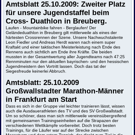
Amtsblatt 25.10.2009: Zweiter Platz
für unsere Jugendstaffel beim
Cross- Duathlon in Breuberg.
Laufen - Mountainbike fahren - Berglaufen! Der
Geländeduathlon in Breuberg gilt mittlerweile als eines der
härtesten Crossrennen der Szene. Unsere Nachwuchstalente
Leon Fiedler und Andreas Herdt waren nach einem super
Kraftakt und einer taktischen Meisterleistung nach Ende des
Rennens auch sichtlich am Ende ihre Kräfte. Die beiden
mussten in der Gesamtwertung aller Jugendteams nach 47:25
Rennminuten nur den aktuellen bayrischen- und den hessischen
Jugendmeistern den Vortritt lassen. Doch das tat der
Siegesfreude keinerlei Abbruch.
Amtsblatt: 25.10.2009
Großwallstadter Marathon-Männer
in Frankfurt am Start
Dass es sich in der Gruppe viel leichter trainieren lässt, wissen
auch die Ausdauerathleten des TV und des SV Großwallstadt.
Um so schöner, dass man sich mittlerweile vereinsübergreifend
mit gemeinsamen Trainingseinheiten auf die Strapazen der
verschiedenen Wettkämpfe vorbereitet. Doch trotz besten
Trainings, für die Läufer war auf der Strecke zwischen
Messeturm und dem rotem Teppich, der direkt zum Ziel in die