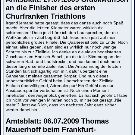
an die Finisher des ersten
Churfranken Triathlons
Irgend jemand hatte gesagt, dass das ganze auch noch Spaß
macht. Aber die letzten Kilometer waren wirklich die
schlimmsten! Doch jetzt höre ich den Lautsprecher, der die
Wettkämpfer im Ziel begrüßt. Ich freue mich jetzt auf mein
persönliches großes Finale. Die Quälerei ist bald zu Ende! Noch
einmal alles geben, dann sind es wirklich nur noch wenige
Schritte bis zur Ziellinie. Ich denke an die vielen begeisterten
Zuschauer am Honisch-Beach, an die tolle Stimmung an der
schweren Rad- und Laufstrecke, und nun kommt doch noch
dieser lang ersehnte Zieleinlauf. Die Anspannung der letzten
Stunden fällt schlagartig von mir, dafür überzieht eine
Gänsehaut meinen gesamten Körper. Und nun dieses
unbeschreibliche Gefühl beim Überschreiten der Ziellinie.
Einfach überwältigend, Adrenalin pur! Ein Gefühl das nur
Ausdauersportler vorbehalten ist. Noch einen Moment
innehalten, den Augenblick genießen. Es hat sich gelohnt. Habe
ich nicht vor wenigen Minuten noch zu mir selbst gesagt „Nie
mehr“? Jetzt weiß ich, dass ich nächstes Jahr ganz sicher
wieder dabei bin.......
Amtsblatt:
06.07.2009 Thomas
Mauerhoff beim Frankfurt-