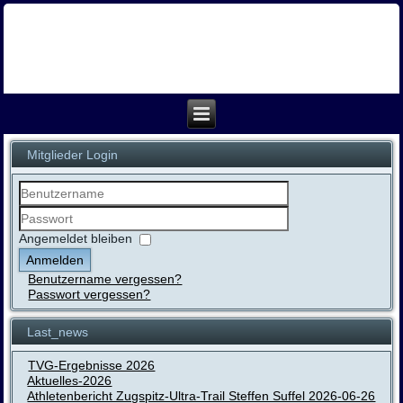
Mitglieder Login
Benutzername
Passwort
Angemeldet bleiben
Anmelden
Benutzername vergessen?
Passwort vergessen?
Last_news
TVG-Ergebnisse 2026
Aktuelles-2026
Athletenbericht Zugspitz-Ultra-Trail Steffen Suffel 2026-06-26