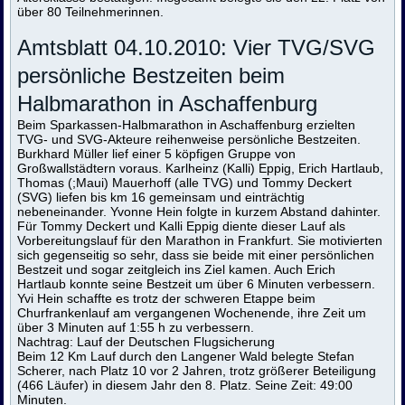
über 80 Teilnehmerinnen.
Amtsblatt 04.10.2010: Vier TVG/SVG
persönliche Bestzeiten beim
Halbmarathon in Aschaffenburg
Beim Sparkassen-Halbmarathon in Aschaffenburg erzielten
TVG- und SVG-Akteure reihenweise persönliche Bestzeiten.
Burkhard Müller lief einer 5 köpfigen Gruppe von
Großwallstädtern voraus. Karlheinz (Kalli) Eppig, Erich Hartlaub,
Thomas (;Maui) Mauerhoff (alle TVG) und Tommy Deckert
(SVG) liefen bis km 16 gemeinsam und einträchtig
nebeneinander. Yvonne Hein folgte in kurzem Abstand dahinter.
Für Tommy Deckert und Kalli Eppig diente dieser Lauf als
Vorbereitungslauf für den Marathon in Frankfurt. Sie motivierten
sich gegenseitig so sehr, dass sie beide mit einer persönlichen
Bestzeit und sogar zeitgleich ins Ziel kamen. Auch Erich
Hartlaub konnte seine Bestzeit um über 6 Minuten verbessern.
Yvi Hein schaffte es trotz der schweren Etappe beim
Churfrankenlauf am vergangenen Wochenende, ihre Zeit um
über 3 Minuten auf 1:55 h zu verbessern.
Nachtrag: Lauf der Deutschen Flugsicherung
Beim 12 Km Lauf durch den Langener Wald belegte Stefan
Scherer, nach Platz 10 vor 2 Jahren, trotz größerer Beteiligung
(466 Läufer) in diesem Jahr den 8. Platz. Seine Zeit: 49:00
Minuten.