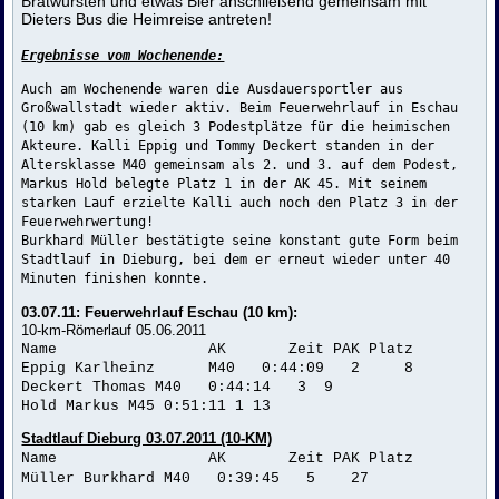
Bratwürsten und etwas Bier anschließend gemeinsam mit
Dieters Bus die Heimreise antreten!
Ergebnisse vom Wochenende:
Auch am Wochenende waren die Ausdauersportler aus
Großwallstadt wieder aktiv. Beim Feuerwehrlauf in Eschau
(10 km) gab es gleich 3 Podestplätze für die heimischen
Akteure. Kalli Eppig und Tommy Deckert standen in der
Altersklasse M40 gemeinsam als 2. und 3. auf dem Podest,
Markus Hold belegte Platz 1 in der AK 45. Mit seinem
starken Lauf erzielte Kalli auch noch den Platz 3 in der
Feuerwehrwertung!
Burkhard Müller bestätigte seine konstant gute Form beim
Stadtlauf in Dieburg, bei dem er erneut wieder unter 40
Minuten finishen konnte.
03.07.11: Feuerwehrlauf Eschau (10 km):
10-km-Römerlauf 05.06.2011
Name AK Zeit PAK Platz
Eppig Karlheinz M40 0:44:09 2 8
Deckert Thomas
M40 0:44:14 3
9
Hold Markus
M45
0:51:11
1
13
Stadtlauf Dieburg 03.07.2011 (10-KM)
Name AK Zeit PAK Platz
Müller Burkhard
M40
0:39:45 5 27