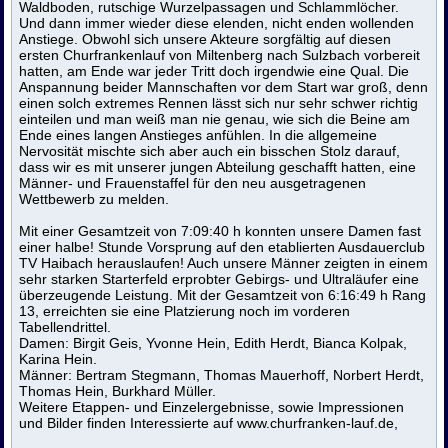
Waldboden, rutschige Wurzelpassagen und Schlammlöcher.
Und dann immer wieder diese elenden, nicht enden wollenden
Anstiege. Obwohl sich unsere Akteure sorgfältig auf diesen
ersten Churfrankenlauf von Miltenberg nach Sulzbach vorbereit
hatten, am Ende war jeder Tritt doch irgendwie eine Qual. Die
Anspannung beider Mannschaften vor dem Start war groß, denn
einen solch extremes Rennen lässt sich nur sehr schwer richtig
einteilen und man weiß man nie genau, wie sich die Beine am
Ende eines langen Anstieges anfühlen. In die allgemeine
Nervosität mischte sich aber auch ein bisschen Stolz darauf,
dass wir es mit unserer jungen Abteilung geschafft hatten, eine
Männer- und Frauenstaffel für den neu ausgetragenen
Wettbewerb zu melden.
Mit einer Gesamtzeit von 7:09:40 h konnten unsere Damen fast
einer halbe! Stunde Vorsprung auf den etablierten Ausdauerclub
TV Haibach herauslaufen! Auch unsere Männer zeigten in einem
sehr starken Starterfeld erprobter Gebirgs- und Ultraläufer eine
überzeugende Leistung. Mit der Gesamtzeit von 6:16:49 h Rang
13, erreichten sie eine Platzierung noch im vorderen
Tabellendrittel.
Damen: Birgit Geis, Yvonne Hein, Edith Herdt, Bianca Kolpak,
Karina Hein.
Männer: Bertram Stegmann, Thomas Mauerhoff, Norbert Herdt,
Thomas Hein, Burkhard Müller.
Weitere Etappen- und Einzelergebnisse, sowie Impressionen
und Bilder finden Interessierte auf
www.churfranken-lauf.de
,