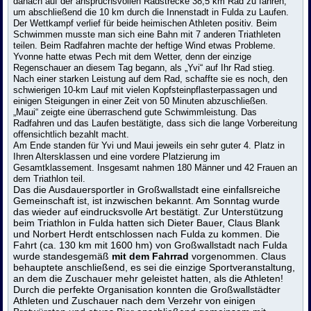
danach auf der anspruchsvollen Radstrecke 38,5 km Rad zu fahren,
um abschließend die 10 km durch die Innenstadt in Fulda zu Laufen.
Der Wettkampf verlief für beide heimischen Athleten positiv. Beim
Schwimmen musste man sich eine Bahn mit 7 anderen Triathleten
teilen. Beim Radfahren machte der heftige Wind etwas Probleme.
Yvonne hatte etwas Pech mit dem Wetter, denn der einzige
Regenschauer an diesem Tag begann, als „Yvi“ auf Ihr Rad stieg.
Nach einer starken Leistung auf dem Rad, schaffte sie es noch, den
schwierigen 10-km Lauf mit vielen Kopfsteinpflasterpassagen und
einigen Steigungen in einer Zeit von 50 Minuten abzuschließen.
„Maui“ zeigte eine überraschend gute Schwimmleistung. Das
Radfahren und das Laufen bestätigte, dass sich die lange Vorbereitung
offensichtlich bezahlt macht.
Am Ende standen für Yvi und Maui jeweils ein sehr guter 4. Platz in
Ihren Altersklassen und eine vordere Platzierung im
Gesamtklassement. Insgesamt nahmen 180 Männer und 42 Frauen an
dem Triathlon teil.
Das die Ausdauersportler in Großwallstadt eine einfallsreiche
Gemeinschaft ist, ist inzwischen bekannt. Am Sonntag wurde
das wieder auf eindrucksvolle Art bestätigt. Zur Unterstützung
beim Triathlon in Fulda hatten sich Dieter Bauer, Claus Blank
und Norbert Herdt entschlossen nach Fulda zu kommen. Die
Fahrt (ca. 130 km mit 1600 hm) von Großwallstadt nach Fulda
wurde standesgemäß
mit dem Fahrrad
vorgenommen. Claus
behauptete anschließend, es sei die einzige Sportveranstaltung,
an dem die Zuschauer mehr geleistet hatten, als die Athleten!
Durch die perfekte Organisation konnten die Großwallstädter
Athleten und Zuschauer nach dem Verzehr von einigen